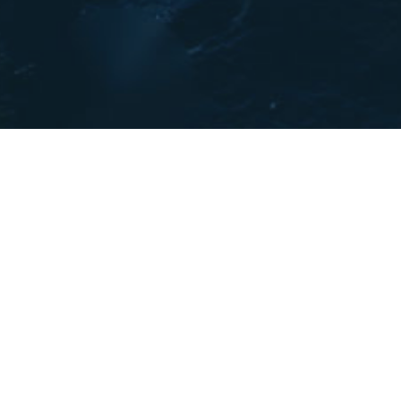
Begeleiding nodig bij uw
internet project ?
CONTACTEER ONS !